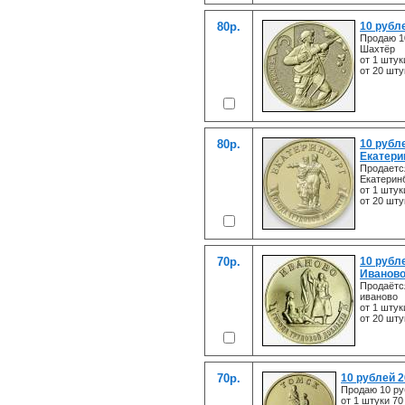
80р.
10 рубл
Продаю 1
Шахтёр
от 1 штук
от 20 шту
80р.
10 рубл
Екатери
Продаетс
Екатеринб
от 1 штук
от 20 шту
70р.
10 рубл
Иваново
Продаётс
иваново
от 1 штук
от 20 шту
70р.
10 рублей 2
Продаю 10 ру
от 1 штуки 70