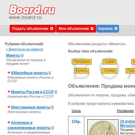
Подать объявление
Мои объявления
Корзина
Рубрики объявлений:
Объявления раздела «Монеты»
< Вернуться на главную
Выбор типа объявления:
Монеты
()
Объявления по покупке и
Продажа
Сдам
продаже монет
Купить
Сниму
Пре
+
Юбилейные монеты
()
Юбилейные монеты России и
СССР
Объявления: Продажа мон
+
Монеты России и СССР
()
Объявления по покупке, продажа, обм
Нумизматика России и СССР
В рубрике представлена нумизматика 
+
Иностранные монеты
()
Цена
Название
Иностранные монеты
110р.
10 рубл
+
Античные и
Металл
средневековые монеты
()
Продажа 
Античные и средневековые
Металлур