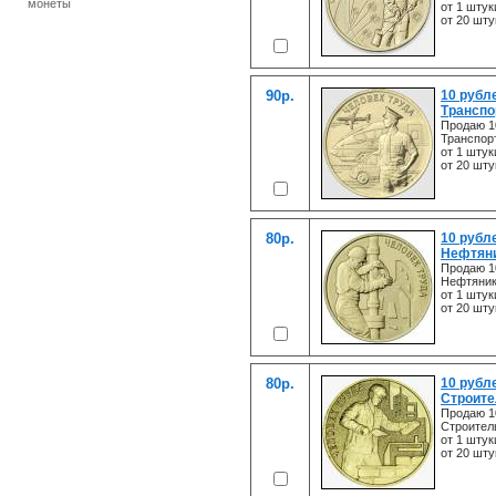
монеты
от 1 штук
от 20 шту
90р.
10 рубл
Транспо
Продаю 1
Транспор
от 1 штук
от 20 шту
80р.
10 рубл
Нефтян
Продаю 1
Нефтяни
от 1 штук
от 20 шту
80р.
10 рубл
Строите
Продаю 1
Строител
от 1 штук
от 20 шту