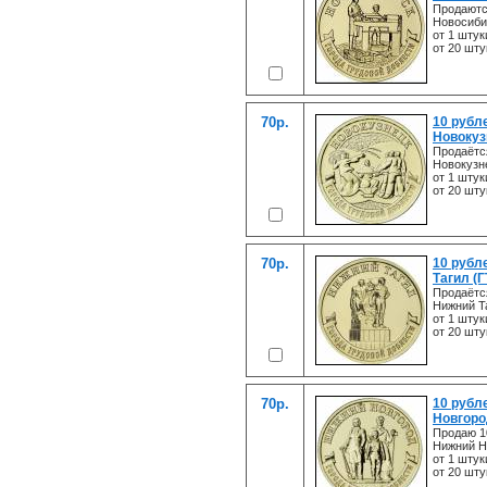
Продаютс
Новосиби
от 1 штук
от 20 шту
70р.
10 рубл
Новокуз
Продаётс
Новокузн
от 1 штук
от 20 шту
70р.
10 рубл
Тагил (Г
Продаётс
Нижний Т
от 1 штук
от 20 шту
70р.
10 рубл
Новгоро
Продаю 1
Нижний Н
от 1 штук
от 20 шту