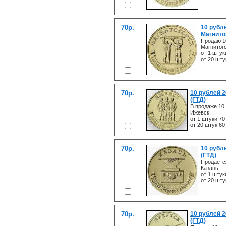
70р.
10 рубл
Магнито
Продаю 1
Магнитог
от 1 штук
от 20 шту
70р.
10 рублей 
(ГТД)
В продаже 10
Ижевск
от 1 штуки 70
от 20 штук 60
70р.
10 рубл
(ГТД)
Продаётс
Казань
от 1 штук
от 20 шту
70р.
10 рублей 2
(ГТД)