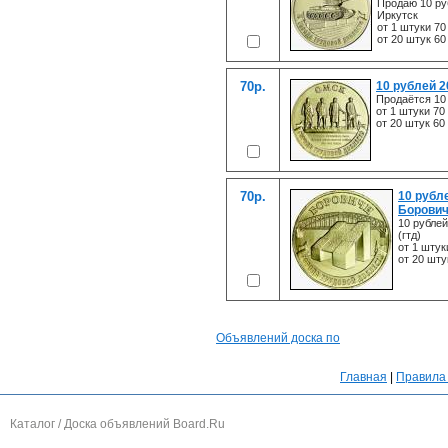
Продаю 10 ру
Иркутск
от 1 штуки 70
от 20 штук 60
70р.
10 рублей 2
Продаётся 10
от 1 штуки 70
от 20 штук 60
70р.
10 рубл
Борович
10 рубле
(гтд)
от 1 штук
от 20 шту
Объявлений доска по
Главная
|
Правила 
Каталог / Доска объявлений Board.Ru