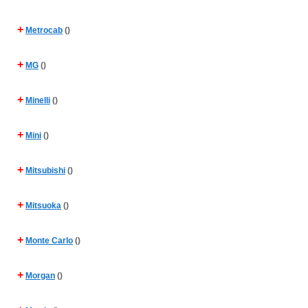
+
Metrocab
()
+
MG
()
+
Minelli
()
+
Mini
()
+
Mitsubishi
()
+
Mitsuoka
()
+
Monte Carlo
()
+
Morgan
()