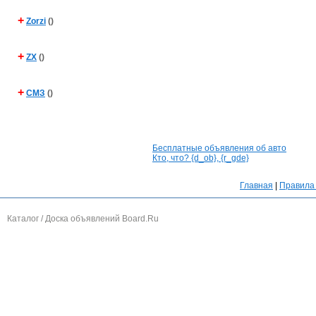
+
Zorzi
()
+
ZX
()
+
СМЗ
()
Бесплатные объявления об авто
Кто, что? {d_ob}, {r_gde}
Главная
|
Правила 
Каталог / Доска объявлений Board.Ru