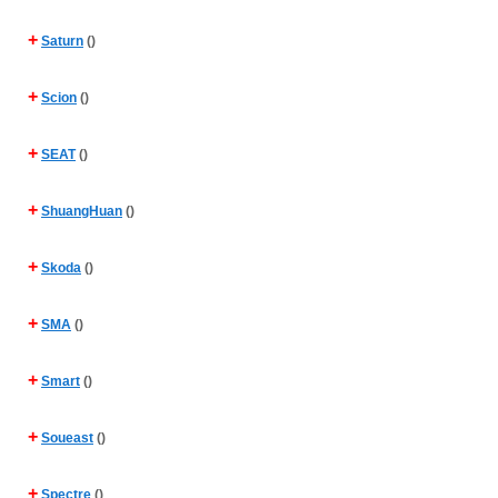
+
Saturn
()
+
Scion
()
+
SEAT
()
+
ShuangHuan
()
+
Skoda
()
+
SMA
()
+
Smart
()
+
Soueast
()
+
Spectre
()