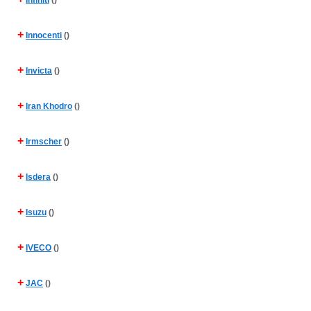
Infiniti
()
+
Innocenti
()
+
Invicta
()
+
Iran Khodro
()
+
Irmscher
()
+
Isdera
()
+
Isuzu
()
+
IVECO
()
+
JAC
()