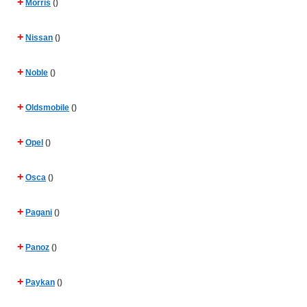
+
Morris
()
+
Nissan
()
+
Noble
()
+
Oldsmobile
()
+
Opel
()
+
Osca
()
+
Pagani
()
+
Panoz
()
+
Paykan
()