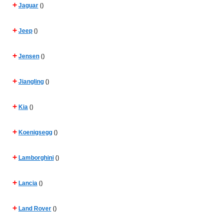
+
Jaguar
()
+
Jeep
()
+
Jensen
()
+
Jiangling
()
+
Kia
()
+
Koenigsegg
()
+
Lamborghini
()
+
Lancia
()
+
Land Rover
()