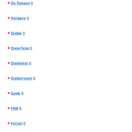
+
De Tomaso
()
+
Derways
()
+
Dodge
()
+
Dong Feng
()
+
Doninvest
()
+
Donkervoort
()
+
Eagle
()
+
FAW
()
+
Ferrari
()