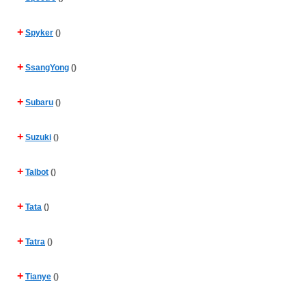
+
Spyker
()
+
SsangYong
()
+
Subaru
()
+
Suzuki
()
+
Talbot
()
+
Tata
()
+
Tatra
()
+
Tianye
()