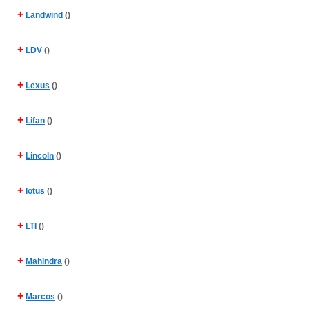
+
Landwind
()
+
LDV
()
+
Lexus
()
+
Lifan
()
+
Lincoln
()
+
lotus
()
+
LTI
()
+
Mahindra
()
+
Marcos
()