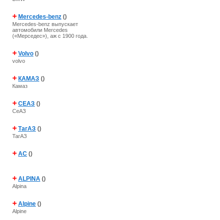
+
Mercedes-benz
()
Mercedes-benz выпускает
автомобили Mercedes
(«Мерседес»), аж с 1900 года.
+
Volvo
()
volvo
+
КАМАЗ
()
Камаз
+
СЕАЗ
()
СеАЗ
+
ТагАЗ
()
ТагАЗ
+
AC
()
+
ALPINA
()
Alpina
+
Alpine
()
Alpine