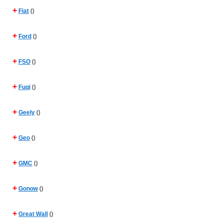
+
Fiat
()
+
Ford
()
+
FSO
()
+
Fuqi
()
+
Geely
()
+
Geo
()
+
GMC
()
+
Gonow
()
+
Great Wall
()