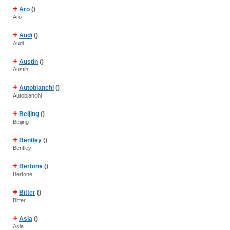
+
Aro
()
Aro
+
Audi
()
Audi
+
Austin
()
Austin
+
Autobianchi
()
Autobianchi
+
Beijing
()
Beijing
+
Bentley
()
Bentley
+
Bertone
()
Bertone
+
Bitter
()
Bitter
+
Asia
()
Asia