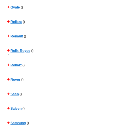
+
Qvale
()
+
Reliant
()
+
Renault
()
+
Rolls-Royce
()
7
+
Ronart
()
+
Rover
()
+
Saab
()
+
Saleen
()
+
Samsung
()