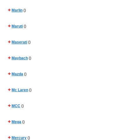
+
Marlin
()
+
Maruti
()
+
Maserati
()
+
Maybach
()
+
Mazda
()
+
Mc Laren
()
+
MCC
()
+
Mega
()
+
Mercury
()