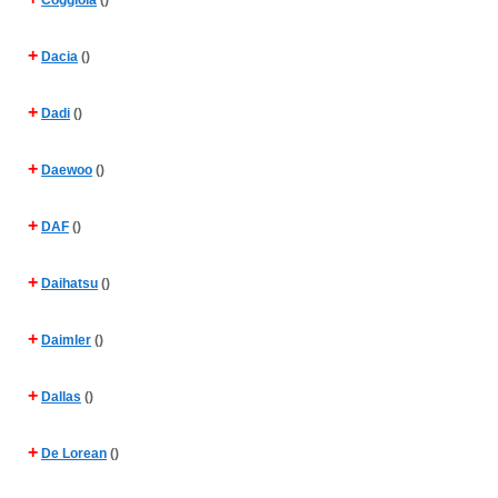
Coggiola
()
+
Dacia
()
+
Dadi
()
+
Daewoo
()
+
DAF
()
+
Daihatsu
()
+
Daimler
()
+
Dallas
()
+
De Lorean
()