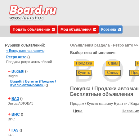
Подать объявление
Мои объявления
Корзина
Рубрики объявлений:
Объявления раздела «Ретро авто >> 
< Вернуться на главную
Выбор типа объявления:
Ретро авто
()
Продажа ретро автомобилей
Продажа
Сдам
–
Bugatti
()
Купить
Сниму
Пре
Bugatti
Bugatti / Бугатти (Продаю /
Куплю автомобили)
()
Покупка / Продажи автомаши
Бесплатные объявления
+
ВАЗ
()
Завод АВТОВАЗ
Продам / Куплю машину Бугатти / Buga
Цена
Название
+
ВИС
()
ВИС
+
ГАЗ
()
ГАЗ