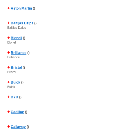
+
Aston Martin
()
+
Baltijas Dzips
()
Baltijas Dzips
+
Blonell
()
Blonell
+
Brilliance
()
Brilliance
+
Bristol
()
Bristol
+
Buick
()
Buick
+
BYD
()
+
Cadillac
()
+
Callaway
()