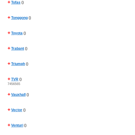
+
Tofas
()
+
Tonggong
()
+
Toyota
()
+
Trabant
()
+
Triumph
()
+
TVR
()
7456565
+
Vauxhall
()
+
Vector
()
+
Venturi
()