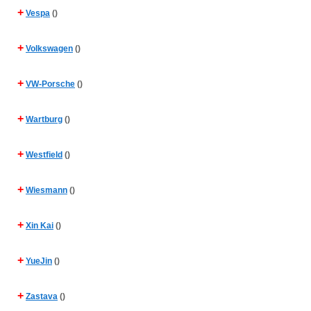
+
Vespa
()
+
Volkswagen
()
+
VW-Porsche
()
+
Wartburg
()
+
Westfield
()
+
Wiesmann
()
+
Xin Kai
()
+
YueJin
()
+
Zastava
()