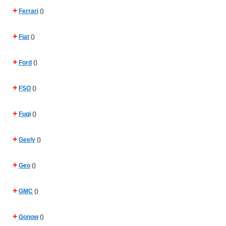
+
Ferrari
()
+
Fiat
()
+
Ford
()
+
FSO
()
+
Fuqi
()
+
Geely
()
+
Geo
()
+
GMC
()
+
Gonow
()