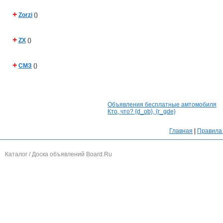
+
Zorzi
()
+
ZX
()
+
СМЗ
()
Объявления бесплатные амтомобиля
Кто, что? {d_ob}, {r_gde}
Главная
|
Правила 
Каталог / Доска объявлений Board.Ru