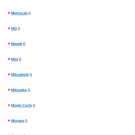
+
Metrocab
()
+
MG
()
+
Minelli
()
+
Mini
()
+
Mitsubishi
()
+
Mitsuoka
()
+
Monte Carlo
()
+
Morgan
()