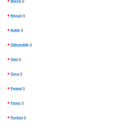
+
Morris
()
+
Nissan
()
+
Noble
()
+
Oldsmobile
()
+
Opel
()
+
Osca
()
+
Pagani
()
+
Panoz
()
+
Paykan
()