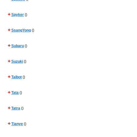
+
Spyker
()
+
SsangYong
()
+
Subaru
()
+
Suzuki
()
+
Talbot
()
+
Tata
()
+
Tatra
()
+
Tianye
()