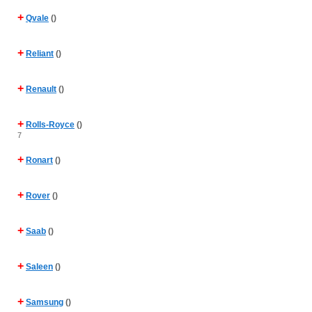
+
Qvale
()
+
Reliant
()
+
Renault
()
+
Rolls-Royce
()
7
+
Ronart
()
+
Rover
()
+
Saab
()
+
Saleen
()
+
Samsung
()