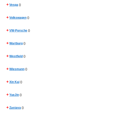
+
Vespa
()
+
Volkswagen
()
+
VW-Porsche
()
+
Wartburg
()
+
Westfield
()
+
Wiesmann
()
+
Xin Kai
()
+
YueJin
()
+
Zastava
()