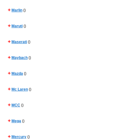
+
Marlin
()
+
Maruti
()
+
Maserati
()
+
Maybach
()
+
Mazda
()
+
Mc Laren
()
+
MCC
()
+
Mega
()
+
Mercury
()