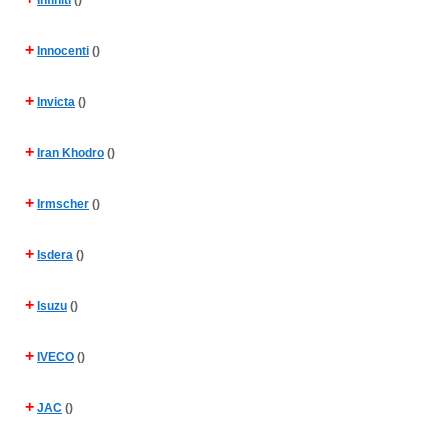
Infiniti
()
+
Innocenti
()
+
Invicta
()
+
Iran Khodro
()
+
Irmscher
()
+
Isdera
()
+
Isuzu
()
+
IVECO
()
+
JAC
()