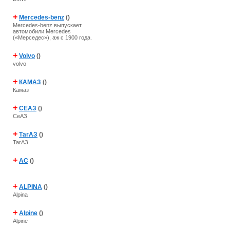
+
Mercedes-benz
()
Mercedes-benz выпускает
автомобили Mercedes
(«Мерседес»), аж с 1900 года.
+
Volvo
()
volvo
+
КАМАЗ
()
Камаз
+
СЕАЗ
()
СеАЗ
+
ТагАЗ
()
ТагАЗ
+
AC
()
+
ALPINA
()
Alpina
+
Alpine
()
Alpine