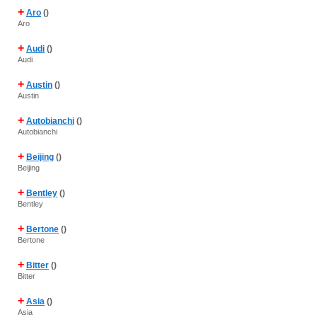
+
Aro
()
Aro
+
Audi
()
Audi
+
Austin
()
Austin
+
Autobianchi
()
Autobianchi
+
Beijing
()
Beijing
+
Bentley
()
Bentley
+
Bertone
()
Bertone
+
Bitter
()
Bitter
+
Asia
()
Asia