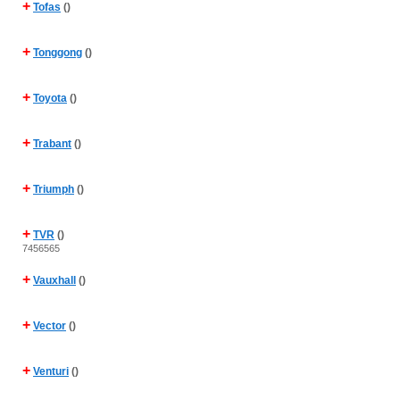
+
Tofas
()
+
Tonggong
()
+
Toyota
()
+
Trabant
()
+
Triumph
()
+
TVR
()
7456565
+
Vauxhall
()
+
Vector
()
+
Venturi
()