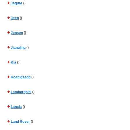
+
Jaguar
()
+
Jeep
()
+
Jensen
()
+
Jiangling
()
+
Kia
()
+
Koenigsegg
()
+
Lamborghini
()
+
Lancia
()
+
Land Rover
()