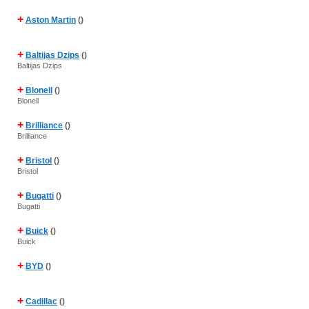
+
Aston Martin
()
+
Baltijas Dzips
()
Baltijas Dzips
+
Blonell
()
Blonell
+
Brilliance
()
Brilliance
+
Bristol
()
Bristol
+
Bugatti
()
Bugatti
+
Buick
()
Buick
+
BYD
()
+
Cadillac
()