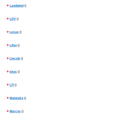
+
Landwind
()
+
LDV
()
+
Lexus
()
+
Lifan
()
+
Lincoln
()
+
lotus
()
+
LTI
()
+
Mahindra
()
+
Marcos
()