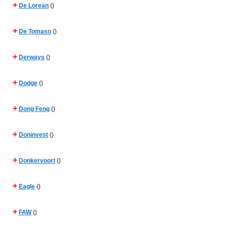
+
De Lorean
()
+
De Tomaso
()
+
Derways
()
+
Dodge
()
+
Dong Feng
()
+
Doninvest
()
+
Donkervoort
()
+
Eagle
()
+
FAW
()