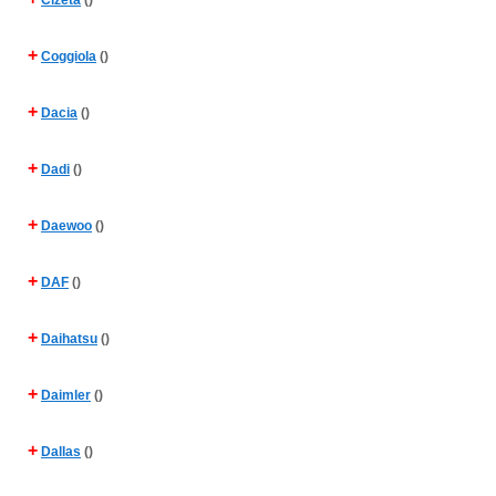
Cizeta
()
+
Coggiola
()
+
Dacia
()
+
Dadi
()
+
Daewoo
()
+
DAF
()
+
Daihatsu
()
+
Daimler
()
+
Dallas
()