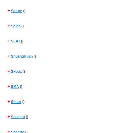
+
Saturn
()
+
Scion
()
+
SEAT
()
+
ShuangHuan
()
+
Skoda
()
+
SMA
()
+
Smart
()
+
Soueast
()
+
Spectre
()