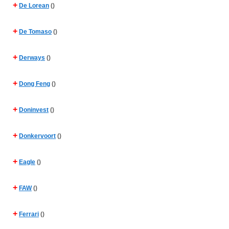
+
De Lorean
()
+
De Tomaso
()
+
Derways
()
+
Dong Feng
()
+
Doninvest
()
+
Donkervoort
()
+
Eagle
()
+
FAW
()
+
Ferrari
()