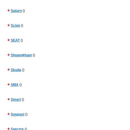
+
Saturn
()
+
Scion
()
+
SEAT
()
+
ShuangHuan
()
+
Skoda
()
+
SMA
()
+
Smart
()
+
Soueast
()
+
Spectre
()