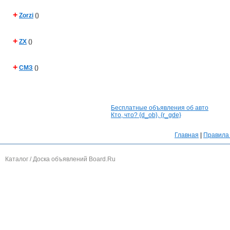
+
Zorzi
()
+
ZX
()
+
СМЗ
()
Бесплатные объявления об авто
Кто, что? {d_ob}, {r_gde}
Главная
|
Правила 
Каталог / Доска объявлений Board.Ru