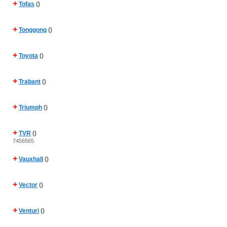
+
Tofas
()
+
Tonggong
()
+
Toyota
()
+
Trabant
()
+
Triumph
()
+
TVR
()
7456565
+
Vauxhall
()
+
Vector
()
+
Venturi
()