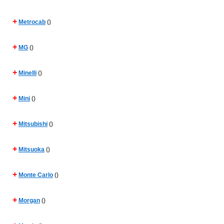
+
Metrocab
()
+
MG
()
+
Minelli
()
+
Mini
()
+
Mitsubishi
()
+
Mitsuoka
()
+
Monte Carlo
()
+
Morgan
()