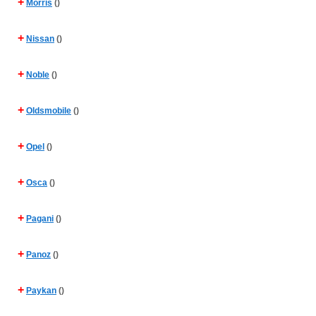
+
Morris
()
+
Nissan
()
+
Noble
()
+
Oldsmobile
()
+
Opel
()
+
Osca
()
+
Pagani
()
+
Panoz
()
+
Paykan
()