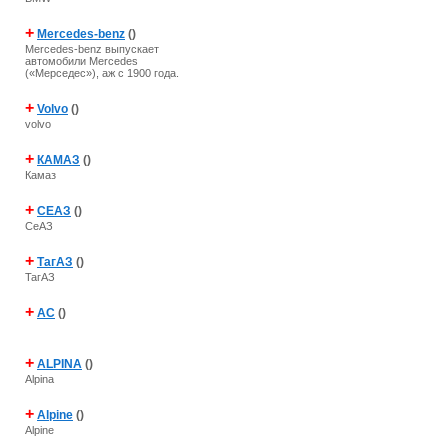
+
Mercedes-benz
()
Mercedes-benz выпускает
автомобили Mercedes
(«Мерседес»), аж с 1900 года.
+
Volvo
()
volvo
+
КАМАЗ
()
Камаз
+
СЕАЗ
()
СеАЗ
+
ТагАЗ
()
ТагАЗ
+
AC
()
+
ALPINA
()
Alpina
+
Alpine
()
Alpine