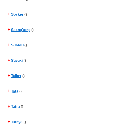
+
Spyker
()
+
SsangYong
()
+
Subaru
()
+
Suzuki
()
+
Talbot
()
+
Tata
()
+
Tatra
()
+
Tianye
()