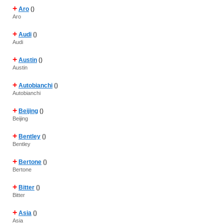
+
Aro
()
Aro
+
Audi
()
Audi
+
Austin
()
Austin
+
Autobianchi
()
Autobianchi
+
Beijing
()
Beijing
+
Bentley
()
Bentley
+
Bertone
()
Bertone
+
Bitter
()
Bitter
+
Asia
()
Asia