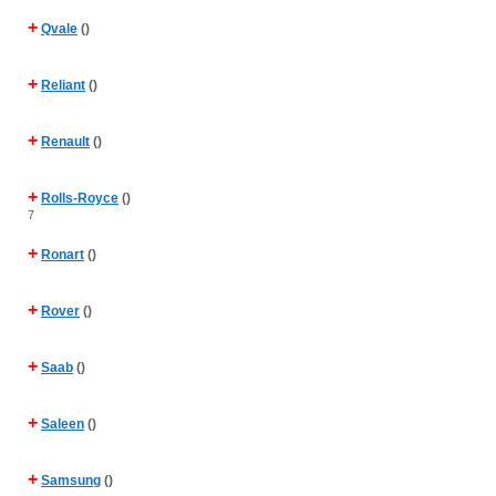
+
Qvale
()
+
Reliant
()
+
Renault
()
+
Rolls-Royce
()
7
+
Ronart
()
+
Rover
()
+
Saab
()
+
Saleen
()
+
Samsung
()