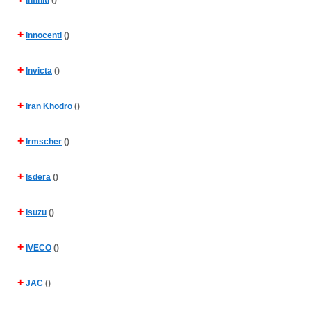
Infiniti
()
+
Innocenti
()
+
Invicta
()
+
Iran Khodro
()
+
Irmscher
()
+
Isdera
()
+
Isuzu
()
+
IVECO
()
+
JAC
()