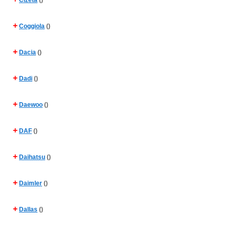
Cizeta
()
+
Coggiola
()
+
Dacia
()
+
Dadi
()
+
Daewoo
()
+
DAF
()
+
Daihatsu
()
+
Daimler
()
+
Dallas
()