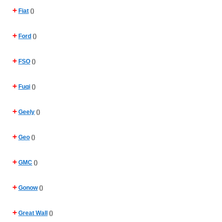
+
Fiat
()
+
Ford
()
+
FSO
()
+
Fuqi
()
+
Geely
()
+
Geo
()
+
GMC
()
+
Gonow
()
+
Great Wall
()