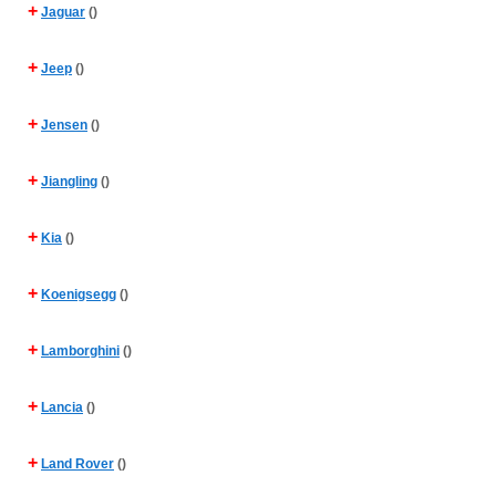
+
Jaguar
()
+
Jeep
()
+
Jensen
()
+
Jiangling
()
+
Kia
()
+
Koenigsegg
()
+
Lamborghini
()
+
Lancia
()
+
Land Rover
()