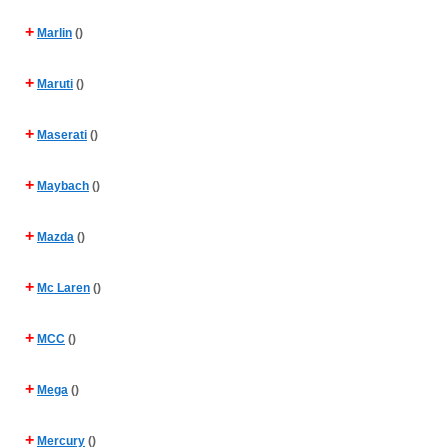
+
Marlin
()
+
Maruti
()
+
Maserati
()
+
Maybach
()
+
Mazda
()
+
Mc Laren
()
+
MCC
()
+
Mega
()
+
Mercury
()