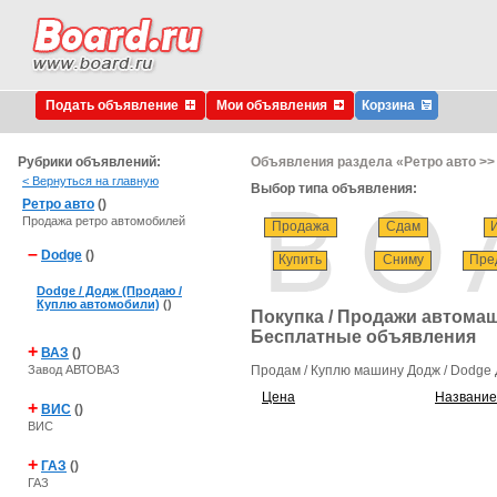
Подать объявление
Мои объявления
Корзина
Рубрики объявлений:
Объявления раздела «Ретро авто >>
< Вернуться на главную
Выбор типа объявления:
Ретро авто
()
Продажа ретро автомобилей
Продажа
Сдам
–
Dodge
()
Купить
Сниму
Пре
Dodge / Додж (Продаю /
Куплю автомобили)
()
Покупка / Продажи автомаш
Бесплатные объявления
+
ВАЗ
()
Завод АВТОВАЗ
Продам / Куплю машину Додж / Dodge 
Цена
Название
+
ВИС
()
ВИС
+
ГАЗ
()
ГАЗ