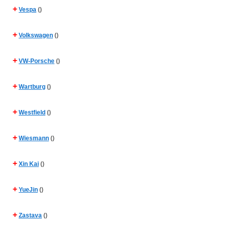
+
Vespa
()
+
Volkswagen
()
+
VW-Porsche
()
+
Wartburg
()
+
Westfield
()
+
Wiesmann
()
+
Xin Kai
()
+
YueJin
()
+
Zastava
()