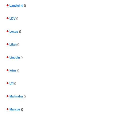
+
Landwind
()
+
LDV
()
+
Lexus
()
+
Lifan
()
+
Lincoln
()
+
lotus
()
+
LTI
()
+
Mahindra
()
+
Marcos
()