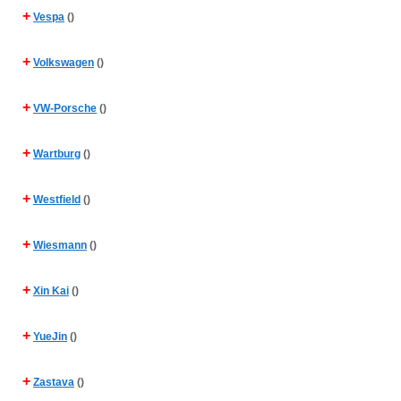
+
Vespa
()
+
Volkswagen
()
+
VW-Porsche
()
+
Wartburg
()
+
Westfield
()
+
Wiesmann
()
+
Xin Kai
()
+
YueJin
()
+
Zastava
()