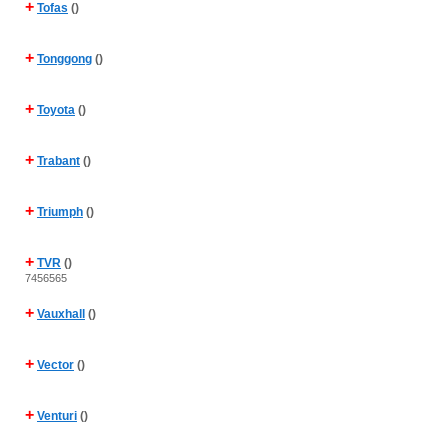
+
Tofas
()
+
Tonggong
()
+
Toyota
()
+
Trabant
()
+
Triumph
()
+
TVR
()
7456565
+
Vauxhall
()
+
Vector
()
+
Venturi
()