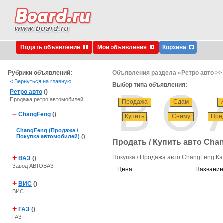
Подать объявление
Мои объявления
Корзина
Рубрики объявлений:
Объявления раздела «Ретро авто >>
< Вернуться на главную
Выбор типа объявления:
Ретро авто
()
Продажа ретро автомобилей
Продажа
Сдам
–
ChangFeng
()
Купить
Сниму
Пре
ChangFeng (Продажа /
Покупка автомобилей)
()
Продать / Купить авто Cha
+
Покупка / Продажа авто ChangFeng Ка
ВАЗ
()
Завод АВТОВАЗ
Цена
Название
+
ВИС
()
ВИС
+
ГАЗ
()
ГАЗ