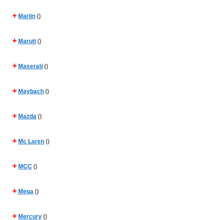
+
Marlin
()
+
Maruti
()
+
Maserati
()
+
Maybach
()
+
Mazda
()
+
Mc Laren
()
+
MCC
()
+
Mega
()
+
Mercury
()