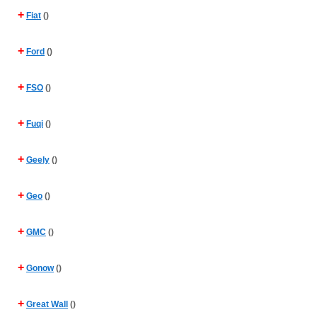
+
Fiat
()
+
Ford
()
+
FSO
()
+
Fuqi
()
+
Geely
()
+
Geo
()
+
GMC
()
+
Gonow
()
+
Great Wall
()