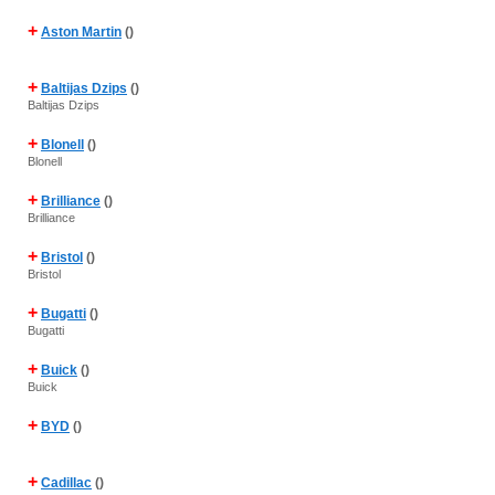
+
Aston Martin
()
+
Baltijas Dzips
()
Baltijas Dzips
+
Blonell
()
Blonell
+
Brilliance
()
Brilliance
+
Bristol
()
Bristol
+
Bugatti
()
Bugatti
+
Buick
()
Buick
+
BYD
()
+
Cadillac
()