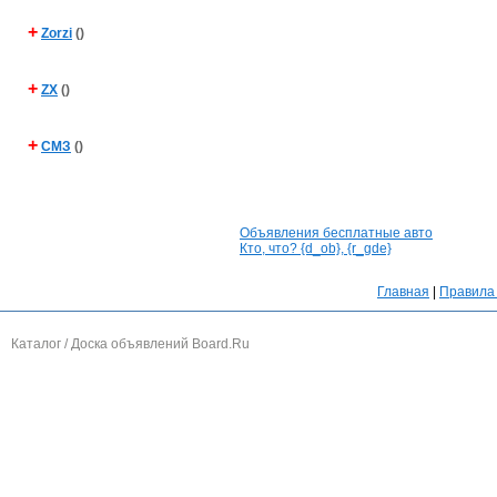
+
Zorzi
()
+
ZX
()
+
СМЗ
()
Объявления бесплатные авто
Кто, что? {d_ob}, {r_gde}
Главная
|
Правила 
Каталог / Доска объявлений Board.Ru