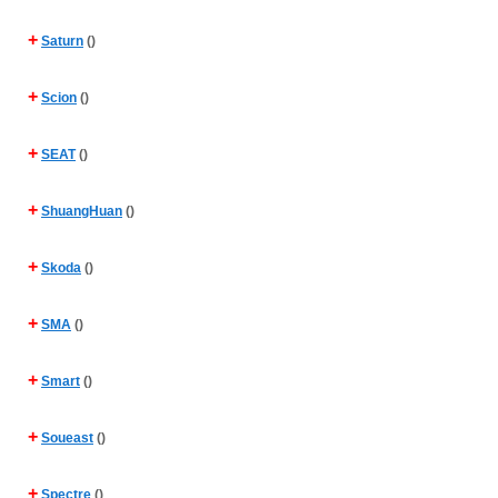
+
Saturn
()
+
Scion
()
+
SEAT
()
+
ShuangHuan
()
+
Skoda
()
+
SMA
()
+
Smart
()
+
Soueast
()
+
Spectre
()