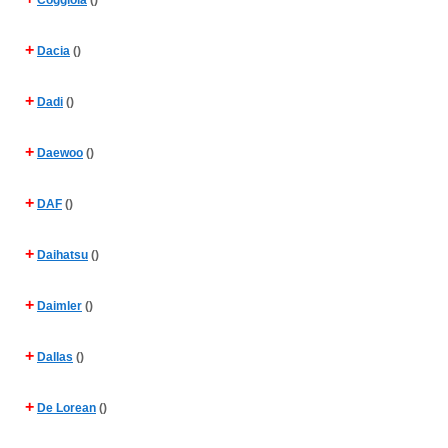
Coggiola
()
+
Dacia
()
+
Dadi
()
+
Daewoo
()
+
DAF
()
+
Daihatsu
()
+
Daimler
()
+
Dallas
()
+
De Lorean
()