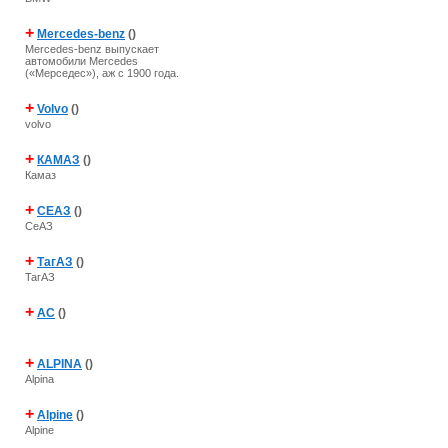
+
Mercedes-benz
()
Mercedes-benz выпускает
автомобили Mercedes
(«Мерседес»), аж с 1900 года.
+
Volvo
()
volvo
+
КАМАЗ
()
Камаз
+
СЕАЗ
()
СеАЗ
+
ТагАЗ
()
ТагАЗ
+
AC
()
+
ALPINA
()
Alpina
+
Alpine
()
Alpine