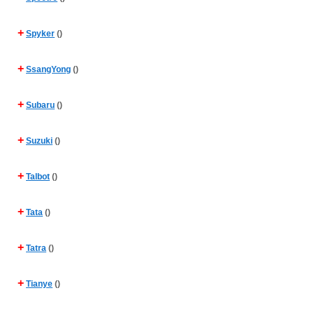
+
Spyker
()
+
SsangYong
()
+
Subaru
()
+
Suzuki
()
+
Talbot
()
+
Tata
()
+
Tatra
()
+
Tianye
()