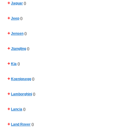
+
Jaguar
()
+
Jeep
()
+
Jensen
()
+
Jiangling
()
+
Kia
()
+
Koenigsegg
()
+
Lamborghini
()
+
Lancia
()
+
Land Rover
()