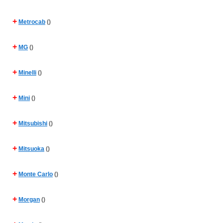
+
Metrocab
()
+
MG
()
+
Minelli
()
+
Mini
()
+
Mitsubishi
()
+
Mitsuoka
()
+
Monte Carlo
()
+
Morgan
()