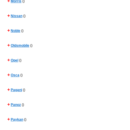
+
Morris
()
+
Nissan
()
+
Noble
()
+
Oldsmobile
()
+
Opel
()
+
Osca
()
+
Pagani
()
+
Panoz
()
+
Paykan
()