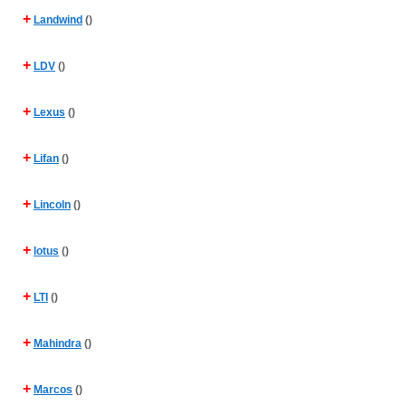
+
Landwind
()
+
LDV
()
+
Lexus
()
+
Lifan
()
+
Lincoln
()
+
lotus
()
+
LTI
()
+
Mahindra
()
+
Marcos
()