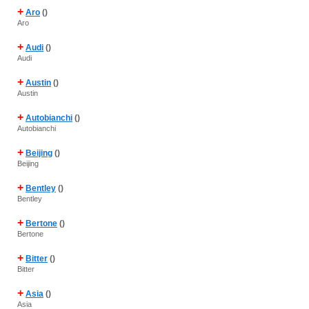
+
Aro
()
Aro
+
Audi
()
Audi
+
Austin
()
Austin
+
Autobianchi
()
Autobianchi
+
Beijing
()
Beijing
+
Bentley
()
Bentley
+
Bertone
()
Bertone
+
Bitter
()
Bitter
+
Asia
()
Asia