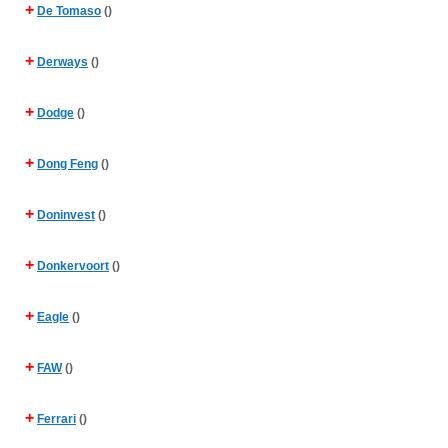
+
De Tomaso
()
+
Derways
()
+
Dodge
()
+
Dong Feng
()
+
Doninvest
()
+
Donkervoort
()
+
Eagle
()
+
FAW
()
+
Ferrari
()