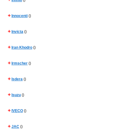
Infiniti
()
+
Innocenti
()
+
Invicta
()
+
Iran Khodro
()
+
Irmscher
()
+
Isdera
()
+
Isuzu
()
+
IVECO
()
+
JAC
()