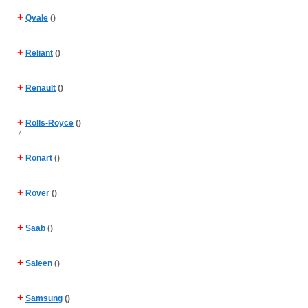
+
Qvale
()
+
Reliant
()
+
Renault
()
+
Rolls-Royce
()
7
+
Ronart
()
+
Rover
()
+
Saab
()
+
Saleen
()
+
Samsung
()